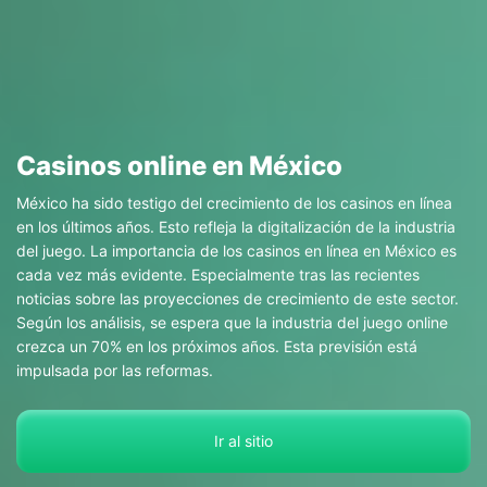
México ha sido testigo del crecimiento de los casinos en línea
en los últimos años. Esto refleja la digitalización de la industria
del juego. La importancia de los casinos en línea en México es
cada vez más evidente. Especialmente tras las recientes
noticias sobre las proyecciones de crecimiento de este sector.
Según los análisis, se espera que la industria del juego online
crezca un 70% en los próximos años. Esta previsión está
impulsada por las reformas.
Ir al sitio