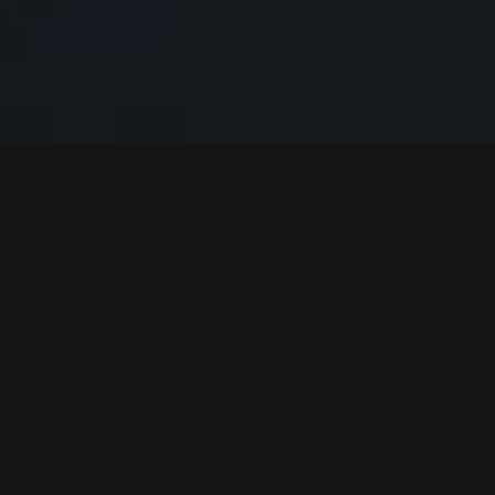
Características de los
casinos en línea